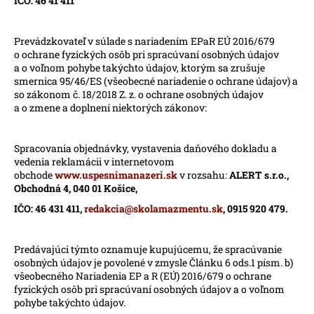
IČO: 46 41 411
á
j
Prevádzkovateľ v súlade s nariadením EPaR EÚ 2016/679
s
o ochrane fyzických osôb pri spracúvaní osobných údajov
a o voľnom pohybe takýchto údajov, ktorým sa zrušuje
ť
smernica 95/46/ES (všeobecné nariadenie o ochrane údajov) a
?
so zákonom č. 18/2018 Z. z. o ochrane osobných údajov
a o zmene a doplnení niektorých zákonov:
Spracovania objednávky, vystavenia daňového dokladu a
vedenia reklamácii v internetovom
HĽADAŤ
obchode
www.uspesnimanazeri.sk
v rozsahu:
ALERT s.r.o.,
Obchodná 4, 040 01 Košice,
IČO: 46 431 411,
redakcia@skolamazmentu.sk
, 0915 920 479.
O
d
Predávajúci týmto oznamuje kupujúcemu, že spracúvanie
p
osobných údajov je povolené v zmysle Článku 6 ods.1 písm. b)
o
všeobecného Nariadenia EP a R (EÚ) 2016/679 o ochrane
r
fyzických osôb pri spracúvaní osobných údajov a o voľnom
ú
pohybe takýchto údajov.