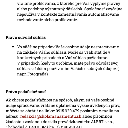
vrátane profilovania, z ktorého pre Vás vyplynie právny
alebo podobný významný dôsledok. Spoločnosť zvyčajne
nepoužíva v kontexte zamestnávania automatizované
rozhodovanie alebo profilovanie.
Právo odvolať súhlas
Vo väčšine prípadov Vaše osobné údaje nespracúvame
na základe Vášho súhlasu. Môže sa však stať, že v
konkrétnych prípadoch o Váš súhlas požiadame.
V prípadoch, kedy to urobíme, máte právo odvolať svoj
súhlas s ďalším používaním Vašich osobných údajov. (
napr. Fotografia)
Právo podať sťažnosť
Ak chcete podať sťažnosť na spôsob, akým sú vaše osobné
údaje spracúvané, vrátane uplatnenia vyššie uvedených práv,
môžete sa obrátiť na linke:
0915 920 479
poslaním e-mailu na
adresu:
redakcia@skolamanazmentu.sk
alebo písomnou
žiadosťou zaslanou do sídla prevádzkovateľa: ALERT s.r.o.,
Obchodná č, 040 01 Košice, IČO: 46 431 411