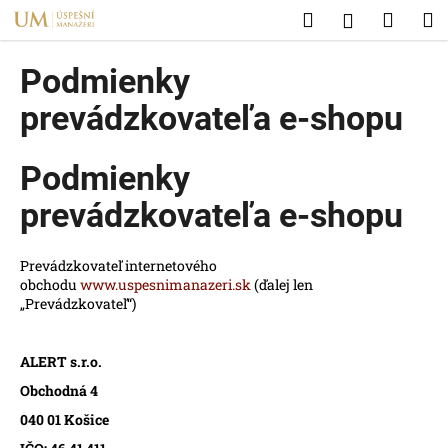
K
Prejsť
Hľadať
Náku
M
Prihlásen
na
o
obsah
Späť
Späť
košík
š
Podmienky
í
Č
prevádzkovateľa e-shopu
k
o
p
Podmienky
o
prevádzkovateľa e-shopu
t
r
e
Prevádzkovateľ internetového
obchodu
www.uspesnimanazeri.sk
(ďalej len
b
„Prevádzkovateľ“)
u
j
ALERT s.r.o.
e
Obchodná 4
t
e
040 01 Košice
n