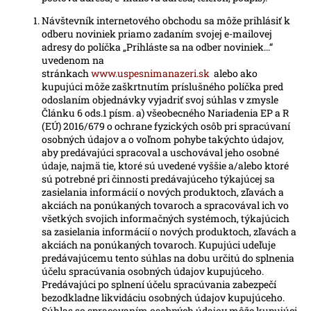
Návštevník internetového obchodu sa môže prihlásiť k
odberu noviniek priamo zadaním svojej e-mailovej
adresy do políčka „Prihláste sa na odber noviniek...“
uvedenom na
stránkach
www.uspesnimanazeri.sk
alebo ako
kupujúci môže zaškrtnutím príslušného políčka pred
odoslaním objednávky vyjadriť svoj súhlas v zmysle
Článku 6 ods.1 písm. a) všeobecného Nariadenia EP a R
(EÚ) 2016/679 o ochrane fyzických osôb pri spracúvaní
osobných údajov a o voľnom pohybe takýchto údajov,
aby predávajúci spracoval a uschovával jeho osobné
údaje, najmä tie, ktoré sú uvedené vyššie a/alebo ktoré
sú potrebné pri činnosti predávajúceho týkajúcej sa
zasielania informácií o nových produktoch, zľavách a
akciách na ponúkaných tovaroch a spracovával ich vo
všetkých svojich informačných systémoch, týkajúcich
sa zasielania informácií o nových produktoch, zľavách a
akciách na ponúkaných tovaroch. Kupujúci udeľuje
predávajúcemu tento súhlas na dobu určitú do splnenia
účelu spracúvania osobných údajov kupujúceho.
Predávajúci po splnení účelu spracúvania zabezpečí
bezodkladne likvidáciu osobných údajov kupujúceho.
Súhlas so spracovaním osobných údajov môže kupujúci