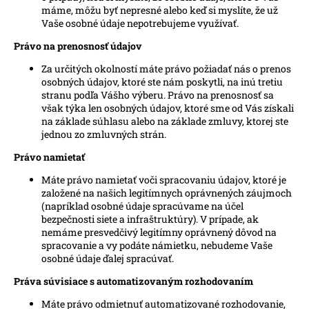
máme, môžu byť nepresné alebo keď si myslíte, že už
Vaše osobné údaje nepotrebujeme využívať.
Právo na prenosnosť údajov
Za určitých okolností máte právo požiadať nás o prenos
osobných údajov, ktoré ste nám poskytli, na inú tretiu
stranu podľa Vášho výberu. Právo na prenosnosť sa
však týka len osobných údajov, ktoré sme od Vás získali
na základe súhlasu alebo na základe zmluvy, ktorej ste
jednou zo zmluvných strán.
Právo namietať
Máte právo namietať voči spracovaniu údajov, ktoré je
založené na našich legitímnych oprávnených záujmoch
(napríklad osobné údaje spracúvame na účel
bezpečnosti siete a infraštruktúry). V prípade, ak
nemáme presvedčivý legitímny oprávnený dôvod na
spracovanie a vy podáte námietku, nebudeme Vaše
osobné údaje ďalej spracúvať.
Práva súvisiace s automatizovaným rozhodovaním
Máte právo odmietnuť automatizované rozhodovanie,