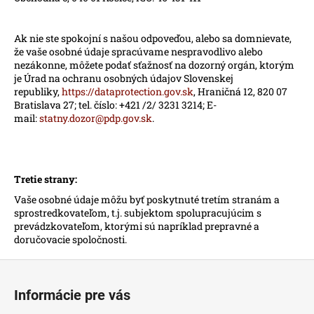
Ak nie ste spokojní s našou odpoveďou, alebo sa domnievate,
že vaše osobné údaje spracúvame nespravodlivo alebo
nezákonne, môžete podať sťažnosť na dozorný orgán, ktorým
je Úrad na ochranu osobných údajov Slovenskej
republiky,
https://dataprotection.gov.sk
, Hraničná 12, 820 07
Bratislava 27; tel. číslo: +421 /2/ 3231 3214; E-
mail:
statny.dozor@pdp.gov.sk
.
Tretie strany:
Vaše osobné údaje môžu byť poskytnuté tretím stranám a
sprostredkovateľom, t.j. subjektom spolupracujúcim s
prevádzkovateľom, ktorými sú napríklad prepravné a
doručovacie spoločnosti.
Z
á
Informácie pre vás
p