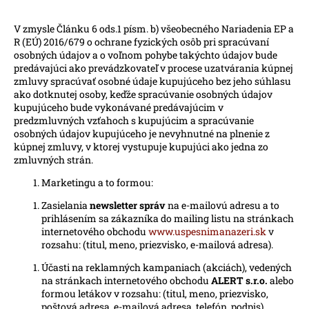
č
a
V zmysle Článku 6 ods.1 písm. b) všeobecného Nariadenia EP a
m
R (EÚ) 2016/679 o ochrane fyzických osôb pri spracúvaní
e
osobných údajov a o voľnom pohybe takýchto údajov bude
predávajúci ako prevádzkovateľ v procese uzatvárania kúpnej
zmluvy spracúvať osobné údaje kupujúceho bez jeho súhlasu
ako dotknutej osoby, keďže spracúvanie osobných údajov
kupujúceho bude vykonávané predávajúcim v
predzmluvných vzťahoch s kupujúcim a spracúvanie
osobných údajov kupujúceho je nevyhnutné na plnenie z
kúpnej zmluvy, v ktorej vystupuje kupujúci ako jedna zo
zmluvných strán.
Marketingu a to formou:
Zasielania
newsletter správ
na e-mailovú adresu a to
prihlásením sa zákazníka do mailing listu na stránkach
internetového obchodu
www.uspesnimanazeri.sk
v
rozsahu: (titul, meno, priezvisko, e-mailová adresa).
Účasti na reklamných kampaniach (akciách), vedených
na stránkach internetového obchodu
ALERT s.r.o.
alebo
formou letákov v rozsahu: (titul, meno, priezvisko,
poštová adresa, e-mailová adresa, telefón, podpis).