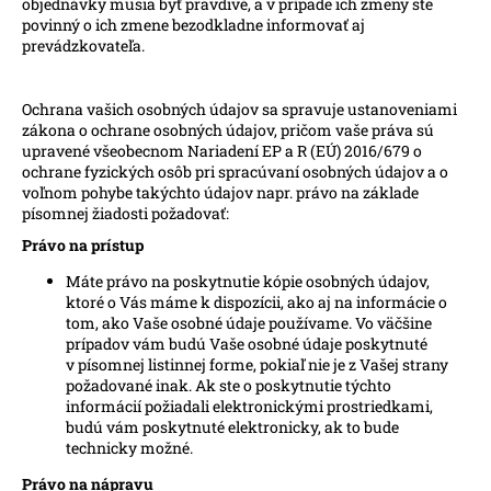
objednávky musia byť pravdivé, a v prípade ich zmeny ste
povinný o ich zmene bezodkladne informovať aj
prevádzkovateľa.
Ochrana vašich osobných údajov sa spravuje ustanoveniami
zákona o ochrane osobných údajov, pričom vaše práva sú
upravené všeobecnom Nariadení EP a R (EÚ) 2016/679 o
ochrane fyzických osôb pri spracúvaní osobných údajov a o
voľnom pohybe takýchto údajov napr. právo na základe
písomnej žiadosti požadovať:
Právo na prístup
Máte právo na poskytnutie kópie osobných údajov,
ktoré o Vás máme k dispozícii, ako aj na informácie o
tom, ako Vaše osobné údaje používame. Vo väčšine
prípadov vám budú Vaše osobné údaje poskytnuté
v písomnej listinnej forme, pokiaľ nie je z Vašej strany
požadované inak. Ak ste o poskytnutie týchto
informácií požiadali elektronickými prostriedkami,
budú vám poskytnuté elektronicky, ak to bude
technicky možné.
Právo na nápravu