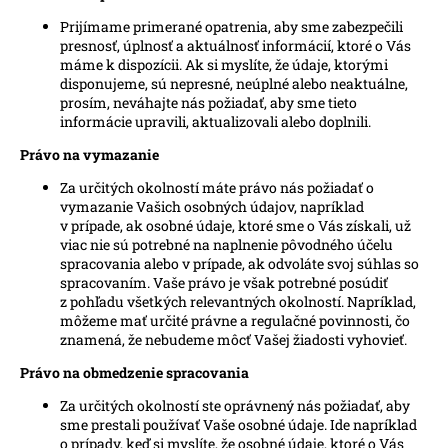
Prijímame primerané opatrenia, aby sme zabezpečili
presnosť, úplnosť a aktuálnosť informácií, ktoré o Vás
máme k dispozícii. Ak si myslíte, že údaje, ktorými
disponujeme, sú nepresné, neúplné alebo neaktuálne,
prosím, neváhajte nás požiadať, aby sme tieto
informácie upravili, aktualizovali alebo doplnili.
Právo na vymazanie
Za určitých okolností máte právo nás požiadať o
vymazanie Vašich osobných údajov, napríklad
v prípade, ak osobné údaje, ktoré sme o Vás získali, už
viac nie sú potrebné na naplnenie pôvodného účelu
spracovania alebo v prípade, ak odvoláte svoj súhlas so
spracovaním. Vaše právo je však potrebné posúdiť
z pohľadu všetkých relevantných okolností. Napríklad,
môžeme mať určité právne a regulačné povinnosti, čo
znamená, že nebudeme môcť Vašej žiadosti vyhovieť.
Právo na obmedzenie spracovania
Za určitých okolností ste oprávnený nás požiadať, aby
sme prestali používať Vaše osobné údaje. Ide napríklad
o prípady, keď si myslíte, že osobné údaje, ktoré o Vás