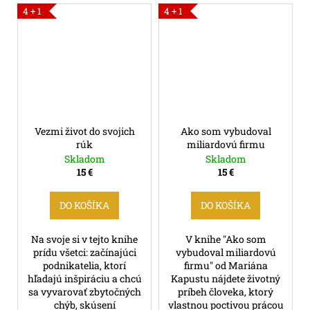
4 + 1
4 + 1
Vezmi život do svojich
Ako som vybudoval
rúk
miliardovú firmu
Skladom
Skladom
15 €
15 €
DO KOŠÍKA
DO KOŠÍKA
Na svoje si v tejto knihe
V knihe "Ako som
prídu všetci: začínajúci
vybudoval miliardovú
podnikatelia, ktorí
firmu" od Mariána
hľadajú inšpiráciu a chcú
Kapustu nájdete životný
sa vyvarovať zbytočných
príbeh človeka, ktorý
chýb, skúsení
vlastnou poctivou prácou