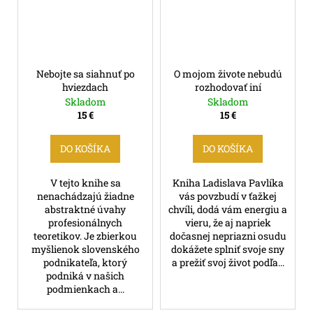
Nebojte sa siahnuť po
O mojom živote nebudú
hviezdach
rozhodovať iní
Skladom
Skladom
15 €
15 €
DO KOŠÍKA
DO KOŠÍKA
V tejto knihe sa
Kniha Ladislava Pavlíka
nenachádzajú žiadne
vás povzbudí v ťažkej
abstraktné úvahy
chvíli, dodá vám energiu a
profesionálnych
vieru, že aj napriek
teoretikov. Je zbierkou
dočasnej nepriazni osudu
myšlienok slovenského
dokážete splniť svoje sny
podnikateľa, ktorý
a prežiť svoj život podľa...
podniká v našich
podmienkach a...