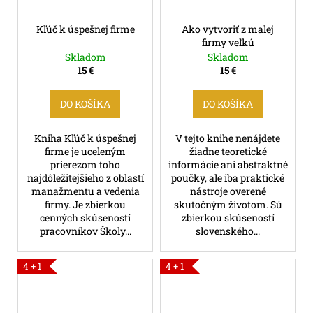
Kľúč k úspešnej firme
Ako vytvoriť z malej
firmy veľkú
Skladom
Skladom
15 €
15 €
DO KOŠÍKA
DO KOŠÍKA
Kniha Kľúč k úspešnej
V tejto knihe nenájdete
firme je uceleným
žiadne teoretické
prierezom toho
informácie ani abstraktné
najdôležitejšieho z oblastí
poučky, ale iba praktické
manažmentu a vedenia
nástroje overené
firmy. Je zbierkou
skutočným životom. Sú
cenných skúseností
zbierkou skúseností
pracovníkov Školy...
slovenského...
4 + 1
4 + 1