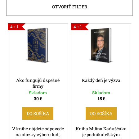
i
OTVORIŤ FILTER
á
e
j
p
s
V
r
4 + 1
4 + 1
ť
ý
o
?
p
d
i
u
s
k
p
t
HĽADAŤ
r
o
Ako fungujú úspešné
Každý deň je výzva
o
v
firmy
d
Skladom
Skladom
u
30 €
15 €
O
k
d
p
t
DO KOŠÍKA
DO KOŠÍKA
o
o
r
V knihe nájdete odpovede
Kniha Milína Kaňuščáka
v
ú
na otázky výberu ľudí,
je podnikateľským