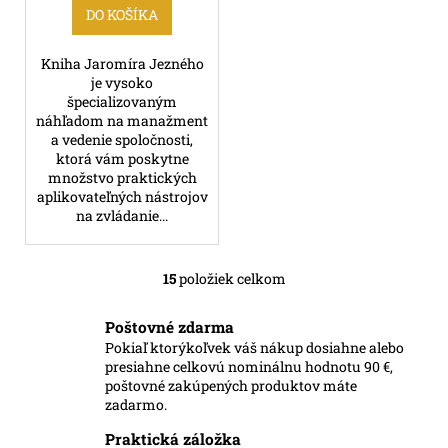
DO KOŠÍKA
Kniha Jaromíra Jezného
je vysoko
špecializovaným
náhľadom na manažment
a vedenie spoločnosti,
ktorá vám poskytne
množstvo praktických
aplikovateľných nástrojov
na zvládanie...
15
položiek celkom
O
v
Poštovné zdarma
l
Pokiaľ ktorýkoľvek váš nákup dosiahne alebo
á
presiahne celkovú nominálnu hodnotu 90 €,
d
poštovné zakúpených produktov máte
a
zadarmo.
c
Praktická záložka
i