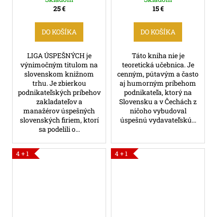
25 €
15 €
DO KOŠÍKA
DO KOŠÍKA
LIGA ÚSPEŠNÝCH je
Táto kniha nie je
výnimočným titulom na
teoretická učebnica. Je
slovenskom knižnom
cenným, pútavým a často
trhu. Je zbierkou
aj humorným príbehom
podnikateľských príbehov
podnikateľa, ktorý na
zakladateľov a
Slovensku a v Čechách z
manažérov úspešných
ničoho vybudoval
slovenských firiem, ktorí
úspešnú vydavateľskú...
sa podelili o...
4 + 1
4 + 1