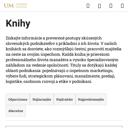
K
Prejsť
Hľadať
Náku
M
Prihlásen
na
o
obsah
Späť
Späť
košík
š
Knihy
í
Č
k
o
Získajte informácie a preverené postupy skúsených
slovenských podnikateľov s príkladmi z ich života. V našich
p
knihách sa dozviete, ako rozmýšľajú čestní, pracovití majitelia
o
na ceste za svojím úspechom. Každá kniha je prierezom
profesionálneho života manažéra a vysoko špecializovaným
t
náhľadom na vedenie spoločnosti. Tituly sa dotýkajú každej
r
oblasti podnikania: pojednávajú o úspešnom marketingu,
e
výbere ľudí, strategickom plánovaní, manažmente, predaji,
logistike, osobnom rozvoji a etike v podnikaní.
b
u
R
j
a
Odporúčame
Najlacnejšie
Najdrahšie
Najpredávanejšie
e
d
Abecedne
t
e
e
n
n