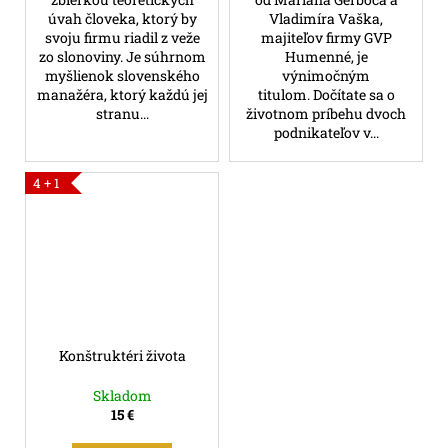
úvah človeka, ktorý by
Vladimíra Vaška,
svoju firmu riadil z veže
majiteľov firmy GVP
zo slonoviny. Je súhrnom
Humenné, je
myšlienok slovenského
výnimočným
manažéra, ktorý každú jej
titulom. Dočítate sa o
stranu...
životnom príbehu dvoch
podnikateľov v...
4 + 1
Konštruktéri života
Skladom
15 €