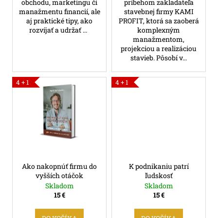
č
obchodu, marketingu či
príbehom zakladateľa
manažmentu financií, ale
stavebnej firmy KAMI
a
aj praktické tipy, ako
PROFIT, ktorá sa zaoberá
m
rozvíjať a udržať ...
komplexným
e
manažmentom,
projekciou a realizáciou
stavieb. Pôsobí v...
4 + 1
4 + 1
Ako nakopnúť firmu do
K podnikaniu patrí
vyšších otáčok
ľudskosť
Skladom
Skladom
15 €
15 €