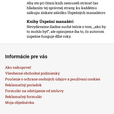
Aby ste pri čítaní kníh nemuseli strácať čas
e
hľadaním tej správnej strany, ku každému
p
nákupu získate záložku Úspešných manažérov.
r
v
Knihy Úspešní manažéri
k
Nevydávame žiadne suché teórie o tom, „ako by
to mohlo byť“, ale opisujeme iba to, čo autorom
y
úspešne funguje dlhé roky.
v
ý
Z
p
á
i
Informácie pre vás
p
s
u
ä
Ako nakupovať
t
Všeobecné obchodné podmienky
i
Poučenie o ochrane osobných údajov a používaní cookies
Reklamačný poriadok
e
Formulár na odstúpenie od zmluvy
Reklamačný formulár
Moja objednávka