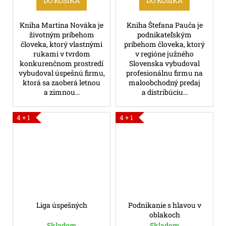
DO KOŠÍKA
DO KOŠÍKA
Kniha Martina Nováka je
Kniha Štefana Pauča je
životným príbehom
podnikateľským
človeka, ktorý vlastnými
príbehom človeka, ktorý
rukami v tvrdom
v regióne južného
konkurenčnom prostredí
Slovenska vybudoval
vybudoval úspešnú firmu,
profesionálnu firmu na
ktorá sa zaoberá letnou
maloobchodný predaj
a zimnou...
a distribúciu...
4 + 1
4 + 1
Liga úspešných
Podnikanie s hlavou v
oblakoch
Skladom
Skladom