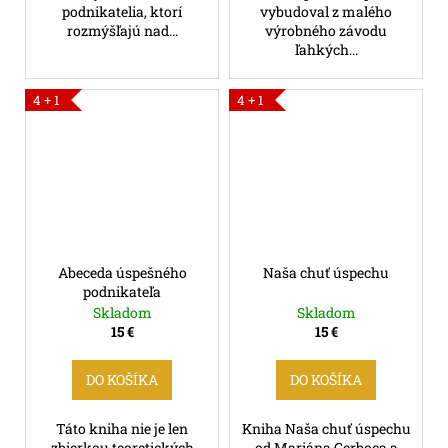
podnikatelia, ktorí
vybudoval z malého
rozmýšľajú nad...
výrobného závodu
ľahkých...
4 + 1
4 + 1
Abeceda úspešného
Naša chuť úspechu
podnikateľa
Skladom
Skladom
15 €
15 €
DO KOŠÍKA
DO KOŠÍKA
Táto kniha nie je len
Kniha Naša chuť úspechu
zbierkou teoretických
od Mariána Gerboca a