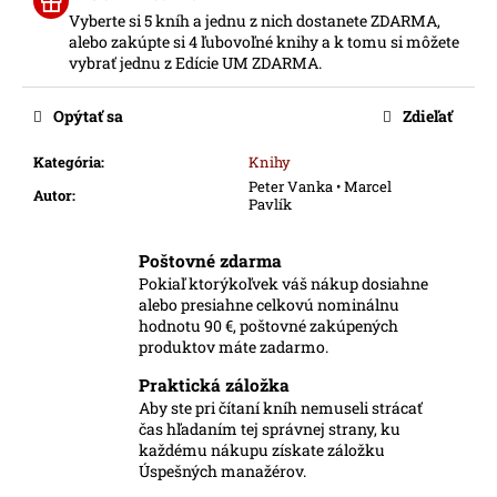
č
Vyberte si 5 kníh a jednu z nich dostanete ZDARMA,
a
alebo zakúpte si 4 ľubovoľné knihy a k tomu si môžete
m
vybrať jednu z Edície UM ZDARMA.
e
Opýtať sa
Zdieľať
Kategória
:
Knihy
Peter Vanka • Marcel
Autor
:
Pavlík
Poštovné zdarma
Pokiaľ ktorýkoľvek váš nákup dosiahne
alebo presiahne celkovú nominálnu
hodnotu 90 €, poštovné zakúpených
produktov máte zadarmo.
Praktická záložka
Aby ste pri čítaní kníh nemuseli strácať
čas hľadaním tej správnej strany, ku
každému nákupu získate záložku
Úspešných manažérov.