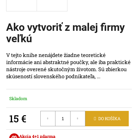
á
j
s
Ako vytvoriť z malej firmy
ť
veľkú
?
V tejto knihe nenájdete žiadne teoretické
informácie ani abstraktné poučky, ale iba praktické
nástroje overené skutočným životom. Sú zbierkou
HĽADAŤ
skúseností slovenského podnikateľa, ...
O
Skladom
d
p
15 €
o
DO KOŠÍKA
r
Jednotková
ú
cena:
Akcia 4+1 zdarma