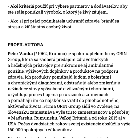
- Aké kritériá použiť pri výbere partnerov a dodávateľov, aby
ste stále ponúkali výrobok, o ktorý je živý záujem.
- Ako si pri práci podnikateľa uchrániť zdravie, brániť sa
stresu a žiť šťastný osobný život.
PROFIL AUTORA
Peter Vanka
(*1962, Krupina) je spolumajiteľom firmy ORIN
Group, ktorá sa zaoberá predajom zdravotníckych
a liečebných prístrojov pre súkromné aj ambulantné
použitie, výživových doplnkov a produktov na podporu
zdravia. Ich produkty pomáhajú ľuďom s bolesťami
a chronickými diagnózami, odstraňujú alebo zmierňujú
nežiaduce stavy spôsobené civilizačnými chorobami,
urýchľujú proces hojenia po úrazoch a zraneniach
a pomáhajú im čo najskôr sa vrátiť do plnohodnotného,
aktívneho života. Firma ORIN Group sídli vo Zvolene, na
Slovensku zamestnáva vyše tristo zamestnancov a pôsobí aj
v Maďarsku, Rumunsku, Veľkej Británii a od roku 2015 aj v
USA. Počas dvadsiatich rokov svojej existencie obslúžila vyše
160 000 spokojných zákazníkov.