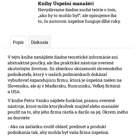
Knihy Úspešní manažéri
Nevydávame žiadne suché teórie o tom,
„ako by to mohlo byť“, ale opisujeme iba
to, čo autorom úspešne funguje dlhé roky.
Popis
Diskusia
V tejto knihe nenájdete žiadne teoretické informácie ani
abstraktné poučky, ale iba praktické nástroje overené
skutočným životom. Sú zbierkou skúseností slovenského
podnikateľa, ktorý v našich podmienkach dokázal
vybudovať expandujúcu firmu, ktorá je úspešná nielen na
Slovensku, ale aj v Maďarsku, Rumunsku, Veľkej Británii
a USA.
V knihe Petra Vanku nájdete funkčné, praxou overené
nástroje, ktoré môže ktorýkoľvek majiteľ alebo manažér
použiť na to, aby jeho firma rástla a darilo sa jej. Okrem iného
sa dozviete:
- Ako na začiatku zvoliť oblasť, predmet a produkt
podnikania tak, aby mohla byť vaša firma úspešná.