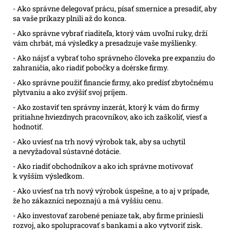
- Ako správne delegovať prácu, písať smernice a presadiť, aby
sa vaše príkazy plnili až do konca.
- Ako správne vybrať riaditeľa, ktorý vám uvoľní ruky, drží
vám chrbát, má výsledky a presadzuje vaše myšlienky.
- Ako nájsť a vybrať toho správneho človeka pre expanziu do
zahraničia, ako riadiť pobočky a dcérske firmy.
- Ako správne použiť financie firmy, ako predísť zbytočnému
plytvaniu a ako zvýšiť svoj príjem.
- Ako zostaviť ten správny inzerát, ktorý k vám do firmy
pritiahne hviezdnych pracovníkov, ako ich zaškoliť, viesť a
hodnotiť.
- Ako uviesť na trh nový výrobok tak, aby sa uchytil
a nevyžadoval sústavné dotácie.
- Ako riadiť obchodníkov a ako ich správne motivovať
k vyšším výsledkom.
- Ako uviesť na trh nový výrobok úspešne, a to aj v prípade,
že ho zákazníci nepoznajú a má vyššiu cenu.
- Ako investovať zarobené peniaze tak, aby firme priniesli
rozvoj, ako spolupracovať s bankami a ako vytvoriť zisk.