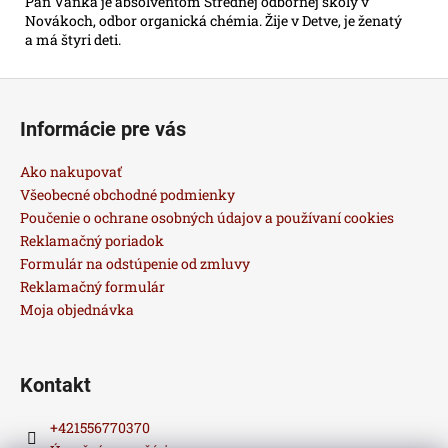
Pán Vanka je absolventom Strednej odbornej školy v
Novákoch, odbor organická chémia. Žije v Detve, je ženatý
a má štyri deti.
Z
á
Informácie pre vás
p
ä
Ako nakupovať
t
Všeobecné obchodné podmienky
i
Poučenie o ochrane osobných údajov a používaní cookies
Reklamačný poriadok
e
Formulár na odstúpenie od zmluvy
Reklamačný formulár
Moja objednávka
Kontakt
+421556770370