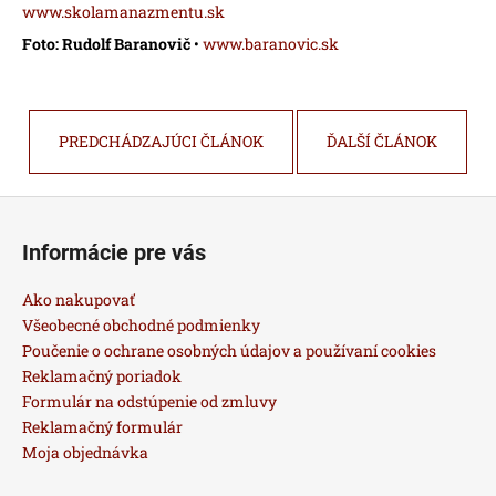
www.skolamanazmentu.sk
Foto: Rudolf Baranovič
•
www.baranovic.sk
PREDCHÁDZAJÚCI ČLÁNOK
ĎALŠÍ ČLÁNOK
Z
á
Informácie pre vás
p
ä
Ako nakupovať
t
Všeobecné obchodné podmienky
i
Poučenie o ochrane osobných údajov a používaní cookies
Reklamačný poriadok
e
Formulár na odstúpenie od zmluvy
Reklamačný formulár
Moja objednávka