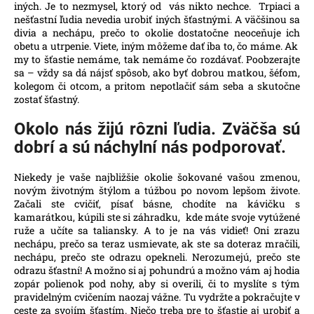
č
iných. Je to nezmysel, ktorý od vás nikto nechce. Trpiaci a
a
nešťastní ľudia nevedia urobiť iných šťastnými. A väčšinou sa
m
divia a nechápu, prečo to okolie dostatočne neoceňuje ich
obetu a utrpenie. Viete, iným môžeme dať iba to, čo máme. Ak
e
my to šťastie nemáme, tak nemáme čo rozdávať. Poobzerajte
sa – vždy sa dá nájsť spôsob, ako byť dobrou matkou, šéfom,
kolegom či otcom, a pritom nepotlačiť sám seba a skutočne
zostať šťastný.
Okolo nás žijú rôzni ľudia. Zväčša sú
dobrí a sú náchylní nás podporovať.
Niekedy je vaše najbližšie okolie šokované vašou zmenou,
novým životným štýlom a túžbou po novom lepšom živote.
Začali ste cvičiť, písať básne, chodíte na kávičku s
kamarátkou, kúpili ste si záhradku, kde máte svoje vytúžené
ruže a učíte sa taliansky. A to je na vás vidieť! Oni zrazu
nechápu, prečo sa teraz usmievate, ak ste sa doteraz mračili,
nechápu, prečo ste odrazu opekneli. Nerozumejú, prečo ste
odrazu šťastní! A možno si aj pohundrú a možno vám aj hodia
zopár polienok pod nohy, aby si overili, či to myslíte s tým
pravidelným cvičením naozaj vážne. Tu vydržte a pokračujte v
ceste za svojím šťastím. Niečo treba pre to šťastie aj urobiť a