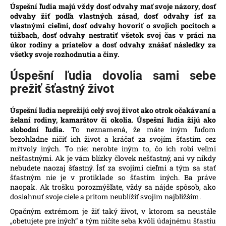
Úspešní ľudia majú vždy dosť odvahy mať svoje názory, dosť
á
odvahy žiť podľa vlastných zásad, dosť odvahy ísť za
j
vlastnými cieľmi, dosť odvahy hovoriť o svojich pocitoch a
túžbach, dosť odvahy nestratiť všetok svoj čas v práci na
s
úkor rodiny a priateľov a dosť odvahy znášať následky za
ť
všetky svoje rozhodnutia a činy.
?
Úspešní ľudia dovolia sami sebe
prežiť šťastný život
Úspešní ľudia neprežijú celý svoj život ako otrok očakávaní a
HĽADAŤ
želaní rodiny, kamarátov či okolia. Úspešní ľudia žijú ako
slobodní ľudia.
To neznamená, že máte iným ľuďom
bezohľadne ničiť ich život a kráčať za svojím šťastím cez
mŕtvoly iných. To nie: nerobte iným to, čo ich robí veľmi
nešťastnými. Ak je vám blízky človek nešťastný, ani vy nikdy
O
nebudete naozaj šťastný. Ísť za svojimi cieľmi a tým sa stať
d
šťastným nie je v protiklade so šťastím iných. Ba práve
p
naopak. Ak trošku porozmýšľate, vždy sa nájde spôsob, ako
o
dosiahnuť svoje ciele a pritom neublížiť svojim najbližším.
r
Opačným extrémom je žiť taký život, v ktorom sa neustále
ú
„obetujete pre iných“ a tým ničíte seba kvôli údajnému šťastiu