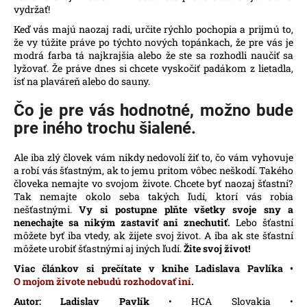
vydržať!
Keď vás majú naozaj radi, určite rýchlo pochopia a prijmú to,
že vy túžite práve po týchto nových topánkach, že pre vás je
modrá farba tá najkrajšia alebo že ste sa rozhodli naučiť sa
lyžovať. Že práve dnes si chcete vyskočiť padákom z lietadla,
ísť na plaváreň alebo do sauny.
Čo je pre vás hodnotné, možno bude
pre iného trochu šialené.
Ale iba zlý človek vám nikdy nedovolí žiť to, čo vám vyhovuje
a robí vás šťastným, ak to jemu pritom vôbec neškodí. Takého
človeka nemajte vo svojom živote. Chcete byť naozaj šťastní?
Tak nemajte okolo seba takých ľudí, ktorí vás robia
nešťastnými.
Vy si postupne plňte všetky svoje sny a
nenechajte sa nikým zastaviť ani znechutiť.
Lebo šťastní
môžete byť iba vtedy, ak žijete svoj život. A iba ak ste šťastní
môžete urobiť šťastnými aj iných ľudí.
Žite svoj život!
Viac článkov si prečítate v knihe Ladislava Pavlíka •
O mojom živote nebudú rozhodovať iní
.
Autor: Ladislav Pavlík
• HCA Slovakia •