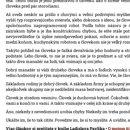
tela. Tento obraz je jeho predstavou o človeku ako o strede ves
človeka pred pár storočiami.
Až oveľa neskôr sa prišlo s chorými a veľmi podivnými myšlie
vyšší typ rozprávajúceho zvieraťa, alebo dokonca s ideou, že člov
spoločnosťou naprogramovaný robot. Podľa tohto názoru je 
zázrakom hýbe a je iba konštrukčnou chybou, že ešte stále potr
nevysvetliteľne (a úplne nezodpovedne) pokazí, ochorie a zomri
medzi koňom, kuchynským robotom a človekom nie je veľký rozdi
Takýto pohľad na človeka je ťažká devalvácia jeho hodnoty a st
podstate. Lebo človek, to nie je zviera, nie je to predmet a už vôb
takto díva manažér na ľudí, tak vnímajú aj oni jeho.
Dobrý manažér si váži druhého človeka a má o ľuďoch vysokú m
veľmi hodnotný a je tým najcennejším, čo má vo firme. Vie, že čl
Základom rodiny je dobrý človek. A základom firmy je schopný jedn
akejkoľvek skupiny nie je nedôležitá masa beztvarej, neidentifikovateľ
Človek je stredom vesmíru. Človek je duchovná bytosť. Čokoľvek rob
vami a končí to s vami. A takto vnímajte v celej ich kráse aj druhý
Áno, niekedy z nevedomosti urobia chyby. Niekedy im treba pomôcť. 
Ukážte im, že to tak cítite. Povedzte im, že si to myslíte. A uvidít
Viac článkov si prečítate v knihe Ladislava Pavlíka •
O mojom ži