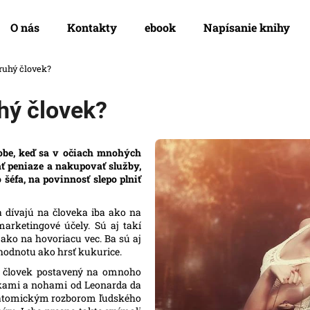
O nás
Kontakty
ebook
Napísanie knihy
ruhý človek?
Čo potrebujete nájsť?
hý človek?
HĽADAŤ
obe, keď sa v očiach mnohých
ť peniaze a nakupovať služby,
šéfa, na povinnosť slepo plniť
Odporúčame
sa dívajú na človeka iba ako na
arketingové účely. Sú aj takí
 ako na hovoriacu vec. Ba sú aj
 hodnotu ako hrsť kukurice.
l človek postavený na omnoho
ukami a nohami od Leonarda da
 anatomickým rozborom ľudského