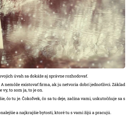
 svojich úvah sa dokáže aj správne rozhodovať.
A nemôže existovať firma, ak ju netvoria dobrí jednotlivci. Základ
 vy, to som ja, to je on.
e, čo tu je. Čokoľvek, čo sa tu deje, začína vami, uskutočňuje sa s
lejšie a najkrajšie bytosti, ktoré tu s vami žijú a pracujú.