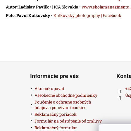
Autor: Ladislav Pavlík
• HCA Slovakia •
www.skolamanazmentu.
Foto: Pavol Kulkovský •
Kulkovský photography | Facebook
Z
á
Informácie pre vás
Kont
p
ä
Ako nakupovať
+4
t
Všeobecné obchodné podmienky
Ús
i
Poučenie o ochrane osobných
údajov a používaní cookies
e
Reklamačný poriadok
Formulár na odstúpenie od zmluvy
Reklamačný formulár