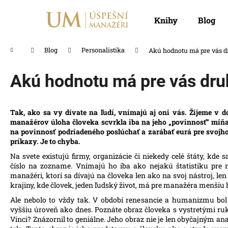
K
Prejsť
na
o
Knihy
Blog
obsah
Späť
Späť
š
do
do
í
Domov
Blog
Personalistika
Akú hodnotu má pre vás d
obchodu
obchodu
k
Akú hodnotu má pre vás dru
Tak, ako sa vy dívate na ľudí, vnímajú aj oni vás.
Žijeme v d
manažérov úloha človeka scvrkla iba na jeho „povinnosť“ míňa
na povinnosť podriadeného poslúchať a zarábať eurá pre svojho 
príkazy. Je to chyba.
Na svete existujú firmy, organizácie či niekedy celé štáty, kde 
číslo na zozname. Vnímajú ho iba ako nejakú štatistiku pre m
manažéri, ktorí sa dívajú na človeka len ako na svoj nástroj, len
krajiny, kde človek, jeden ľudský život, má pre manažéra menšiu
Ale nebolo to vždy tak. V období renesancie a humanizmu bo
vyššiu úroveň ako dnes. Poznáte obraz človeka s vystretými r
Vinci? Znázornil to geniálne. Jeho obraz nie je len obyčajným