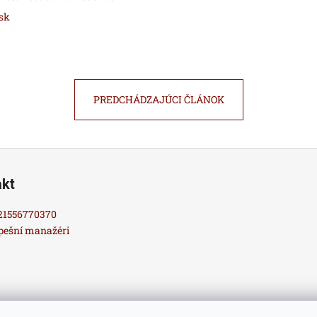
sk
PREDCHÁDZAJÚCI ČLÁNOK
akt
21556770370
pešní manažéri