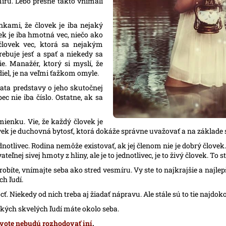
míru. Lebo presne takto vnímali
nkami, že človek je iba nejaký
ek je iba hmotná vec, niečo ako
človek vec, ktorá sa nejakým
ebuje jesť a spať a niekedy sa
e. Manažér, ktorý si myslí, že
el, je na veľmi ťažkom omyle.
rata predstavy o jeho skutočnej
ec nie iba číslo. Ostatne, ak sa
ienku. Vie, že každý človek je
ovek je duchovná bytosť, ktorá dokáže správne uvažovať a na základe
otlivec. Rodina nemôže existovať, ak jej členom nie je dobrý človek. 
nej sivej hmoty z hliny, ale je to jednotlivec, je to živý človek. To ste
íte, vnímajte seba ako stred vesmíru. Vy ste to najkrajšie a najlepši
ch ľudí.
Niekedy od nich treba aj žiadať nápravu. Ale stále sú to tie najdokona
e, akých skvelých ľudí máte okolo seba.
vote nebudú rozhodovať iní
.