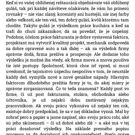
č
Keď si vo vašej obľúbenej reštaurácii objednávate váš obľúbený
a
guláš, tak pri každej návšteve očakávate, že vám ho prinesú
m
rovnaký – nie viac slaný, korenistý ani hustejší, nie inej farby
alebo veľkosti, ale ten váš, ten dobrý guláš, kvôli ktorému tam
e
chodíte. Takýto guláš je výsledkom práce kuchára a keď sa
trafí do chuti zákazníkov, dá sa povedať, že je úspešný.
Podobne, účelom práce fakturanta je dobre vystavená faktúra,
projektant má vytvoriť kvalitný projekt, mechanik zodpovedá
za dobre opravené auto a tak ďalej – ak sa výsledok firmy
správne dodá, firma prežíva a prosperuje. Ale dodanie toho
výsledku je možné iba vtedy, ak firma znova a znova používa
tie isté postupy. Spoločnosť, ktorá chce ísť vpred, si musí
uvedomiť, že tajomstvo úspechu nespočíva v tom, že neustále
každý deň vymýšľa nové a nové geniálne nápady. Hlavným
faktorom dlhodobého prežitia firmy je to, do akej miery je
správne zorganizovaná. Čo to teda znamená? Každý post vo
firme, či už post fakturanta, stolára, obchodníka alebo
účtovníka, je už nejakú dobu zastávaný nejakým
pracovníkom. Ak svoju prácu vykonáva už nejaký ten rok,
existuje dobrý predpoklad, že sa v nej dôkladne vyzná. Mal by
zobrať pero a papier a jasne napísať, ako svoju prácu robí, aké
sú jeho skúsenosti – či už dobré alebo zlé – a aké má v tej
práci dosahovať výsledky. Na základe presného popisu
procesov sa dá dosiahnuť ich opakovateľnosť. Prečo práve