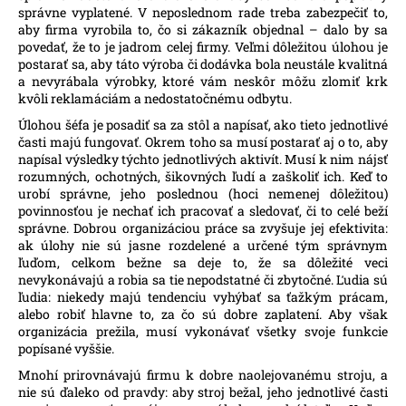
správne vyplatené. V neposlednom rade treba zabezpečiť to,
aby firma vyrobila to, čo si zákazník objednal – dalo by sa
povedať, že to je jadrom celej firmy. Veľmi dôležitou úlohou je
postarať sa, aby táto výroba či dodávka bola neustále kvalitná
a nevyrábala výrobky, ktoré vám neskôr môžu zlomiť krk
kvôli reklamáciám a nedostatočnému odbytu.
Úlohou šéfa je posadiť sa za stôl a napísať, ako tieto jednotlivé
časti majú fungovať. Okrem toho sa musí postarať aj o to, aby
napísal výsledky týchto jednotlivých aktivít. Musí k nim nájsť
rozumných, ochotných, šikovných ľudí a zaškoliť ich. Keď to
urobí správne, jeho poslednou (hoci nemenej dôležitou)
povinnosťou je nechať ich pracovať a sledovať, či to celé beží
správne. Dobrou organizáciou práce sa zvyšuje jej efektivita:
ak úlohy nie sú jasne rozdelené a určené tým správnym
ľuďom, celkom bežne sa deje to, že sa dôležité veci
nevykonávajú a robia sa tie nepodstatné či zbytočné. Ľudia sú
ľudia: niekedy majú tendenciu vyhýbať sa ťažkým prácam,
alebo robiť hlavne to, za čo sú dobre zaplatení. Aby však
organizácia prežila, musí vykonávať všetky svoje funkcie
popísané vyššie.
Mnohí prirovnávajú firmu k dobre naolejovanému stroju, a
nie sú ďaleko od pravdy: aby stroj bežal, jeho jednotlivé časti