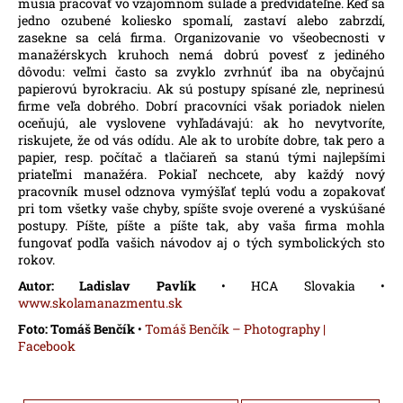
musia pracovať vo vzájomnom súlade a predvídateľne. Keď sa
jedno ozubené koliesko spomalí, zastaví alebo zabrzdí,
zasekne sa celá firma. Organizovanie vo všeobecnosti v
manažérskych kruhoch nemá dobrú povesť z jediného
dôvodu: veľmi často sa zvyklo zvrhnúť iba na obyčajnú
papierovú byrokraciu. Ak sú postupy spísané zle, neprinesú
firme veľa dobrého. Dobrí pracovníci však poriadok nielen
oceňujú, ale vyslovene vyhľadávajú: ak ho nevytvoríte,
riskujete, že od vás odídu. Ale ak to urobíte dobre, tak pero a
papier, resp. počítač a tlačiareň sa stanú tými najlepšími
priateľmi manažéra. Pokiaľ nechcete, aby každý nový
pracovník musel odznova vymýšľať teplú vodu a zopakovať
pri tom všetky vaše chyby, spíšte svoje overené a vyskúšané
postupy. Píšte, píšte a píšte tak, aby vaša firma mohla
fungovať podľa vašich návodov aj o tých symbolických sto
rokov.
Autor: Ladislav Pavlík
• HCA Slovakia •
www.skolamanazmentu.sk
Foto: Tomáš Benčík
•
Tomáš Benčík – Photography |
Facebook