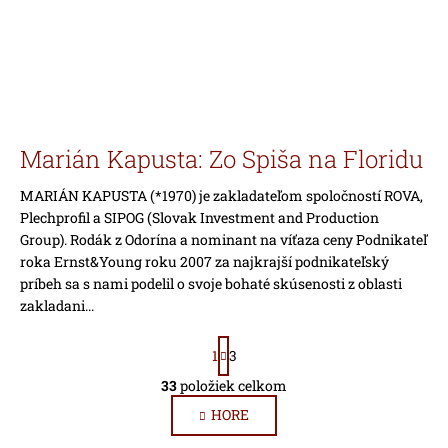
Marián Kapusta: Zo Spiša na Floridu
MARIÁN KAPUSTA (*1970) je zakladateľom spoločností ROVA,
Plechprofil a SIPOG (Slovak Investment and Production
Group). Rodák z Odorína a nominant na víťaza ceny Podnikateľ
roka Ernst&Young roku 2007 za najkrajší podnikateľský
príbeh sa s nami podelil o svoje bohaté skúsenosti z oblasti
zakladani...
S
1
3
t
r
33
položiek celkom
O
á
HORE
v
n
l
k