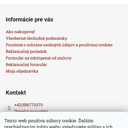
o
á
Z
v
d
a
á
a
Informácie pre vás
n
c
p
i
i
ä
e
Ako nakupovať
e
t
Všeobecné obchodné podmienky
p
i
Poučenie o ochrane osobných údajov a používaní cookies
r
Reklamačný poriadok
e
v
Formulár na odstúpenie od zmluvy
k
Reklamačný formulár
y
Moja objednávka
v
ý
p
i
Kontakt
s
u
+421556770370
Úspešní manažéri
Tento web používa súbory cookie. Ďalším
prechádzaním tohto webu vyjadrujete súhlas s ich