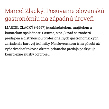
č
a
Marcel Zlacký: Posúvame slovenskú
m
e
gastronómiu na západnú úroveň
MARCEL ZLACKÝ (*1967) je zakladateľom, majiteľom a
konateľom spoločnosti Gastma, s.r.o., ktorá sa zaoberá
predajom a distribúciou profesionálnych gastronomických
zariadení a barovej techniky. Na slovenskom trhu pôsobí už
vyše dvadsať rokov a okrem priameho predaja poskytuje
komplexné služby od proje...