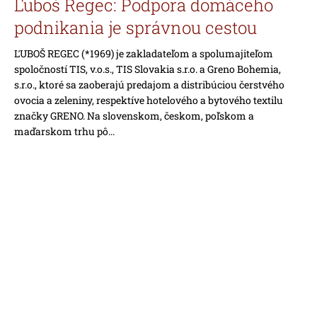
Ľuboš Regec: Podpora domáceho
v
á
podnikania je správnou cestou
j
s
ĽUBOŠ REGEC (*1969) je zakladateľom a spolumajiteľom
spoločností TIS, v.o.s., TIS Slovakia s.r.o. a Greno Bohemia,
ť
s.r.o., ktoré sa zaoberajú predajom a distribúciou čerstvého
?
ovocia a zeleniny, respektíve hotelového a bytového textilu
značky GRENO. Na slovenskom, českom, poľskom a
maďarskom trhu pô...
HĽADAŤ
O
d
p
o
r
ú