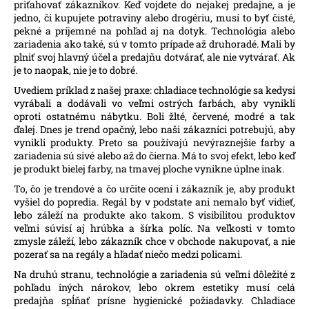
priťahovať zákazníkov. Keď vojdete do nejakej predajne, a je
jedno, či kupujete potraviny alebo drogériu, musí to byť čisté,
pekné a príjemné na pohľad aj na dotyk. Technológia alebo
zariadenia ako také, sú v tomto prípade až druhoradé. Mali by
plniť svoj hlavný účel a predajňu dotvárať, ale nie vytvárať. Ak
je to naopak, nie je to dobré.
Uvediem príklad z našej praxe: chladiace technológie sa kedysi
vyrábali a dodávali vo veľmi ostrých farbách, aby vynikli
oproti ostatnému nábytku. Boli žlté, červené, modré a tak
ďalej. Dnes je trend opačný, lebo naši zákazníci potrebujú, aby
vynikli produkty. Preto sa používajú nevýraznejšie farby a
zariadenia sú sivé alebo až do čierna. Má to svoj efekt, lebo keď
je produkt bielej farby, na tmavej ploche vynikne úplne inak.
To, čo je trendové a čo určite ocení i zákazník je, aby produkt
vyšiel do popredia. Regál by v podstate ani nemalo byť vidieť,
lebo záleží na produkte ako takom. S visibilitou produktov
veľmi súvisí aj hrúbka a šírka políc. Na veľkosti v tomto
zmysle záleží, lebo zákazník chce v obchode nakupovať, a nie
pozerať sa na regály a hľadať niečo medzi policami.
Na druhú stranu, technológie a zariadenia sú veľmi dôležité z
pohľadu iných nárokov, lebo okrem estetiky musí celá
predajňa spĺňať prísne hygienické požiadavky. Chladiace