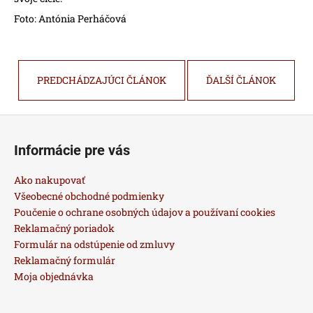
Foto: Antónia Perháčová
PREDCHÁDZAJÚCI ČLÁNOK
ĎALŠÍ ČLÁNOK
Z
á
Informácie pre vás
p
ä
Ako nakupovať
t
Všeobecné obchodné podmienky
i
Poučenie o ochrane osobných údajov a používaní cookies
Reklamačný poriadok
e
Formulár na odstúpenie od zmluvy
Reklamačný formulár
Moja objednávka