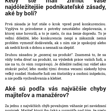
Keby ste mali zhrnúť vaše
najdôležitejšie podnikateľské zásady,
aké by boli?
Prvá zásada je byť stále o krok vpred pred konkurenciou.
Vyplýva to prirodzene z potreby neustáleho zlepšovania, o
ktorej sme hovorili, a to je niečo, čo ma ženie dopredu. To je
veľmi dôležité, lebo konkurencia nespí a zákazník nemá
problém vymeniť dodávateľa, ak s ním nie je spokojný alebo
ak nedrží krok s dobou a nesnaží sa zlepšiť.
Druhou zásadou je „pozeraj na produkt“. Znamená to, že sa
vždy treba dívať na produkt, na výsledok práce vašich ľudí, a
nie na to, čo vám rozprávajú. Je dôležité radšej raz vidieť ako
stokrát počuť, lebo medzi tými dvoma vecami niekedy býva
veľký rozdiel. Hodnoťte ľudí cez štatistiky a osobnú inšpekciu,
a nie podľa vychvaľovania a klebiet.
Aké sú podľa vás najväčšie chyby
majiteľov a manažérov?
Za jednu z najväčších chýb považujem váhanie pri zavádzaní
noviniek. Majiteľ, ktorý iba čaká a rozmýšľa nad tým, že niečo