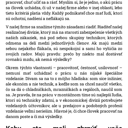
pracovať, chuť učiť sa a rásť. Myslím si, že je jedno, o akú prácu
sa človek uchádza, či už v našej firme alebo v inej oblasti, lebo
tieto kritériá platia vždy. Každý podnikateľ chce mať ľudí, ktorí
sú ochotní, nadšení a neflákajú sa.
V našej firme sa snažíme týmito zásadami riadiť. Riaditeľ našej
realizačnej divízie, ktorý má na starosti zabezpečenie všetkých
našich zákaziek, má pod sebou skupiny technikov, ktorých
odmena sa delí medzi jednotlivých členov. Ak majú medzi
sebou nejakého flákača, sú nespokojní a sami ho vylúčia zo
svojich radov. Majú pravdu: prečo by niekto mal dostávať
rovnakú mzdu, ak nemá výsledky?
Okrem týchto vlastností – pracovitosť, čestnosť, usilovnosť –
nemusí mať uchádzač o prácu u nás nijaké špeciálne
vzdelanie. Dívam sa na to z môjho hľadiska: som síce inžinier,
ale ekonóm a nie technik, a keďže som sa chcel naučiť všetko,
čo sa dá o chladničkách, mrazničkách a regáloch, naučil som
sa. Je pravda, že na prácu v montážnom tíme sú najlepší ľudia,
ktorí sú technicky zdatní, a v ekonomickej divízii potrebujete
vzdelaných účtovníkov, ale u predajcov a podobných profesií
vzdelanie veľmi neriešim. Hlavné je, či chce človek pracovať na
danom poste a či má výsledky.