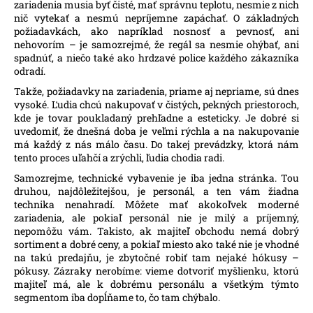
zariadenia musia byť čisté, mať správnu teplotu, nesmie z nich
nič vytekať a nesmú nepríjemne zapáchať. O základných
požiadavkách, ako napríklad nosnosť a pevnosť, ani
nehovorím – je samozrejmé, že regál sa nesmie ohýbať, ani
spadnúť, a niečo také ako hrdzavé police každého zákazníka
odradí.
Takže, požiadavky na zariadenia, priame aj nepriame, sú dnes
vysoké. Ľudia chcú nakupovať v čistých, pekných priestoroch,
kde je tovar poukladaný prehľadne a esteticky. Je dobré si
uvedomiť, že dnešná doba je veľmi rýchla a na nakupovanie
má každý z nás málo času. Do takej prevádzky, ktorá nám
tento proces uľahčí a zrýchli, ľudia chodia radi.
Samozrejme, technické vybavenie je iba jedna stránka. Tou
druhou, najdôležitejšou, je personál, a ten vám žiadna
technika nenahradí. Môžete mať akokoľvek moderné
zariadenia, ale pokiaľ personál nie je milý a príjemný,
nepomôžu vám. Takisto, ak majiteľ obchodu nemá dobrý
sortiment a dobré ceny, a pokiaľ miesto ako také nie je vhodné
na takú predajňu, je zbytočné robiť tam nejaké hókusy –
pókusy. Zázraky nerobíme: vieme dotvoriť myšlienku, ktorú
majiteľ má, ale k dobrému personálu a všetkým týmto
segmentom iba dopĺňame to, čo tam chýbalo.