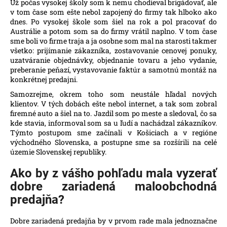
č
Už počas vysokej školy som k nemu chodieval brigádovať, ale
v tom čase som ešte nebol zapojený do firmy tak hlboko ako
a
dnes. Po vysokej škole som šiel na rok a pol pracovať do
m
Austrálie a potom som sa do firmy vrátil naplno. V tom čase
e
sme boli vo firme traja a ja osobne som mal na starosti takmer
všetko: prijímanie zákazníka, zostavovanie cenovej ponuky,
uzatváranie objednávky, objednanie tovaru a jeho vydanie,
preberanie peňazí, vystavovanie faktúr a samotnú montáž na
konkrétnej predajni.
Samozrejme, okrem toho som neustále hľadal nových
klientov. V tých dobách ešte nebol internet, a tak som zobral
firemné auto a šiel na to. Jazdil som po meste a sledoval, čo sa
kde stavia, informoval som sa u ľudí a nachádzal zákazníkov.
Týmto postupom sme začínali v Košiciach a v regióne
východného Slovenska, a postupne sme sa rozšírili na celé
územie Slovenskej republiky.
Ako by z vášho pohľadu mala vyzerať
dobre zariadená maloobchodná
predajňa?
Dobre zariadená predajňa by v prvom rade mala jednoznačne