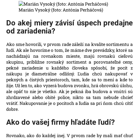
Marián Vysoký (foto: Antónia Perháčová)
Do akej miery závisí úspech predajne
od zariadenia?
Ako sme hovorili, v prvom rade záleží na kvalite sortimentu a
ľudí. Ak ale hovoríme o tom, že máme dve prevádzky, ktoré sa
nachádzajú na rovnakom mieste, majú rovnakú cieľovú
skupinu, približne rovnaký sortiment a porovnateľné ceny,
pekné zariadenie u každého človeka spôsobí, že pocit z
nákupu je diametrálne odlišný. Ľudia chcú nakupovať v
pekných a čistých priestoroch, tam, kde sa to mení a kde to
žije. Už len to, ako vyzerá budova zvonku, hrá obrovskú úlohu,
ale opäť to nie je všetko. Ak je pekná iba budova a vnútri sú
zhrdzavené alebo obité police, nikto sa tam nebude chcieť
vrátiť. Nakupovanie je o pocitoch a ľudia sa pri ňom chcú cítiť
dobre.
Ako do vašej firmy hľadáte ľudí?
Rovnako, ako do každej inej. V prvom rade by mali mať chuť