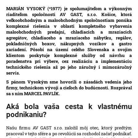
á
MARIÁN VYSOKÝ (*1977) je spolumajiteľom a výkonným
riaditeľom spoločnosti AV GAST, s.r.o. Košice, ktorá
j
veľkoobchodným a maloobchodným spoločnostiam ponúka
s
komplexné riešenia v oblasti kompletného vybavenia
ť
maloobchodných predajní, chladiacich a mraziacich
agregátov, chladiaceho a mraziaceho nábytku, regálov,
?
pokladničných boxov, nákupných vozíkov a gastro
zariadení. Pôsobí na území celého Slovenska a svojim
klientom poskytuje komplexné služby od návrhu a
poradenstva pri výbere, cez realizáciu a implementáciu
technického riešenia až po jeho záručný i mimozáručný
HĽADAŤ
servis.
S pánom Vysokým sme hovorili o zásadách vedenia jeho
firmy, technickom vývoji a cieľoch do budúcnosti. Rozprával
sa s ním MARCEL PAVLÍK.
O
d
Aká bola vaša cesta k vlastnému
p
podnikaniu?
o
r
Našu firmu AV GAST s.r.o. založil môj otec, ktorý predtým
ú
pracoval v tejto sfére a po revolúcii sa rozhodol začať podnikať.