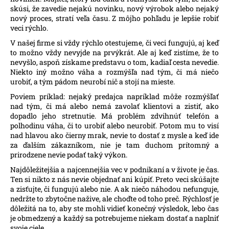
skúsi, že zavedie nejakú novinku, nový výrobok alebo nejaký
nový proces, stratí veľa času. Z môjho pohľadu je lepšie robiť
veci rýchlo.
V našej firme si vždy rýchlo otestujeme, či veci fungujú, aj keď
to možno vždy nevyjde na prvýkrát. Ale aj keď zistíme, že to
nevyšlo, aspoň získame predstavu o tom, kadiaľ cesta nevedie.
Niekto iný možno váha a rozmýšľa nad tým, či má niečo
urobiť, a tým pádom neurobí nič a stojí na mieste.
Poviem príklad: nejaký predajca napríklad môže rozmýšľať
nad tým, či má alebo nemá zavolať klientovi a zistiť, ako
dopadlo jeho stretnutie. Má problém zdvihnúť telefón a
polhodinu váha, či to urobiť alebo neurobiť. Potom mu to visí
nad hlavou ako čierny mrak, nevie to dostať z mysle a keď ide
za ďalším zákazníkom, nie je tam duchom prítomný a
prirodzene nevie podať taký výkon.
Najdôležitejšia a najcennejšia vec v podnikaní a v živote je čas.
Ten si nikto z nás nevie objednať ani kúpiť. Preto veci skúšajte
a zisťujte, či fungujú alebo nie. A ak niečo náhodou nefunguje,
nedržte to zbytočne nažive, ale choďte od toho preč. Rýchlosť je
dôležitá na to, aby ste mohli vidieť konečný výsledok, lebo čas
je obmedzený a každý sa potrebujeme niekam dostať a naplniť
svoje ciele.