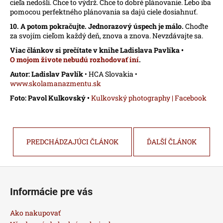
cieľa nedošli. Chce to výdrž. Chce to dobré plánovanie. Lebo iba
pomocou perfektného plánovania sa dajú ciele dosiahnuť.
10. A potom pokračujte. Jednorazový úspech je málo.
Choďte
za svojím cieľom každý deň, znova a znova. Nevzdávajte sa.
Viac článkov si prečítate v knihe Ladislava Pavlíka •
O mojom živote nebudú rozhodovať iní
.
Autor: Ladislav Pavlík
• HCA Slovakia •
www.skolamanazmentu.sk
Foto: Pavol Kulkovský •
Kulkovský photography | Facebook
PREDCHÁDZAJÚCI ČLÁNOK
ĎALŠÍ ČLÁNOK
Z
á
Informácie pre vás
p
ä
Ako nakupovať