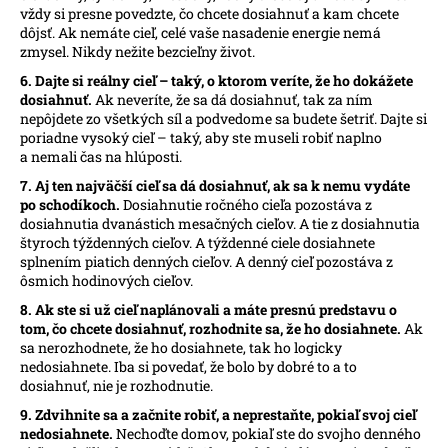
vždy si presne povedzte, čo chcete dosiahnuť a kam chcete
dôjsť. Ak nemáte cieľ, celé vaše nasadenie energie nemá
zmysel. Nikdy nežite bezcieľny život.
6. Dajte si reálny cieľ – taký, o ktorom veríte, že ho dokážete
dosiahnuť.
Ak neveríte, že sa dá dosiahnuť, tak za ním
nepôjdete zo všetkých síl a podvedome sa budete šetriť. Dajte si
poriadne vysoký cieľ – taký, aby ste museli robiť naplno
a nemali čas na hlúposti.
7. Aj ten najväčší cieľ sa dá dosiahnuť, ak sa k nemu vydáte
po schodíkoch.
Dosiahnutie ročného cieľa pozostáva z
dosiahnutia dvanástich mesačných cieľov. A tie z dosiahnutia
štyroch týždenných cieľov. A týždenné ciele dosiahnete
splnením piatich denných cieľov. A denný cieľ pozostáva z
ôsmich hodinových cieľov.
8. Ak ste si už cieľ naplánovali a máte presnú predstavu o
tom, čo chcete dosiahnuť, rozhodnite sa, že ho dosiahnete.
Ak
sa nerozhodnete, že ho dosiahnete, tak ho logicky
nedosiahnete. Iba si povedať, že bolo by dobré to a to
dosiahnuť, nie je rozhodnutie.
9. Zdvihnite sa a začnite robiť, a neprestaňte, pokiaľ svoj cieľ
nedosiahnete.
Nechoďte domov, pokiaľ ste do svojho denného