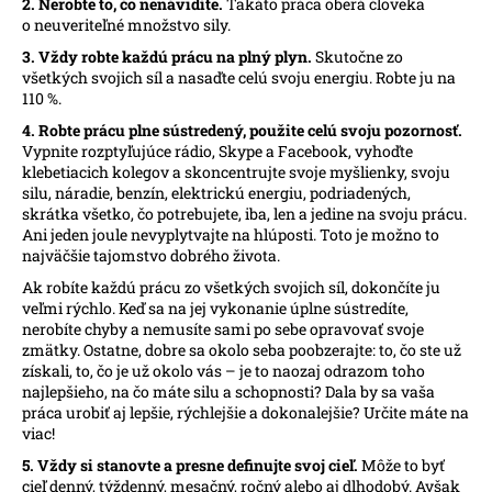
č
2. Nerobte to, čo nenávidíte.
Takáto práca oberá človeka
o neuveriteľné množstvo sily.
a
m
3. Vždy robte každú prácu na plný plyn.
Skutočne zo
e
všetkých svojich síl a nasaďte celú svoju energiu. Robte ju na
110 %.
4. Robte prácu plne sústredený, použite celú svoju pozornosť.
Vypnite rozptyľujúce rádio, Skype a Facebook, vyhoďte
klebetiacich kolegov a skoncentrujte svoje myšlienky, svoju
silu, náradie, benzín, elektrickú energiu, podriadených,
skrátka všetko, čo potrebujete, iba, len a jedine na svoju prácu.
Ani jeden joule nevyplytvajte na hlúposti. Toto je možno to
najväčšie tajomstvo dobrého života.
Ak robíte každú prácu zo všetkých svojich síl, dokončíte ju
veľmi rýchlo. Keď sa na jej vykonanie úplne sústredíte,
nerobíte chyby a nemusíte sami po sebe opravovať svoje
zmätky. Ostatne, dobre sa okolo seba poobzerajte: to, čo ste už
získali, to, čo je už okolo vás – je to naozaj odrazom toho
najlepšieho, na čo máte silu a schopnosti? Dala by sa vaša
práca urobiť aj lepšie, rýchlejšie a dokonalejšie? Určite máte na
viac!
5. Vždy si stanovte a presne definujte svoj cieľ.
Môže to byť
cieľ denný, týždenný, mesačný, ročný alebo aj dlhodobý. Avšak