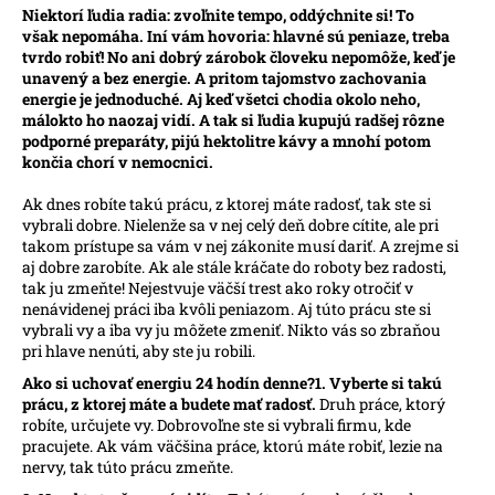
Niektorí ľudia radia: zvoľnite tempo, oddýchnite si! To
á
však nepomáha. Iní vám hovoria: hlavné sú peniaze, treba
j
tvrdo robiť! No ani dobrý zárobok človeku nepomôže, keď je
unavený a bez energie. A pritom tajomstvo zachovania
s
energie je jednoduché. Aj keď všetci chodia okolo neho,
ť
málokto ho naozaj vidí. A tak si ľudia kupujú radšej rôzne
?
podporné preparáty, pijú hektolitre kávy a mnohí potom
končia chorí v nemocnici.
Ak dnes robíte takú prácu, z ktorej máte radosť, tak ste si
vybrali dobre. Nielenže sa v nej celý deň dobre cítite, ale pri
takom prístupe sa vám v nej zákonite musí dariť. A zrejme si
HĽADAŤ
aj dobre zarobíte. Ak ale stále kráčate do roboty bez radosti,
tak ju zmeňte! Nejestvuje väčší trest ako roky otročiť v
nenávidenej práci iba kvôli peniazom. Aj túto prácu ste si
vybrali vy a iba vy ju môžete zmeniť. Nikto vás so zbraňou
pri hlave nenúti, aby ste ju robili.
O
d
Ako si uchovať energiu 24 hodín denne?
1. Vyberte si takú
p
prácu, z ktorej máte a budete mať radosť.
Druh práce, ktorý
o
robíte, určujete vy. Dobrovoľne ste si vybrali firmu, kde
pracujete. Ak vám väčšina práce, ktorú máte robiť, lezie na
r
nervy, tak túto prácu zmeňte.
ú