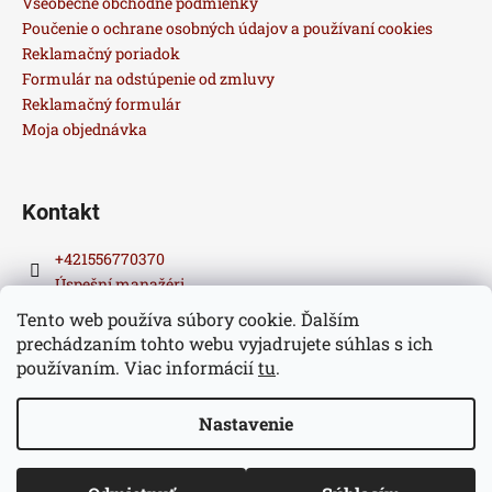
t
Všeobecné obchodné podmienky
i
Poučenie o ochrane osobných údajov a používaní cookies
Reklamačný poriadok
e
Formulár na odstúpenie od zmluvy
Reklamačný formulár
Moja objednávka
Kontakt
+421556770370
Úspešní manažéri
Tento web používa súbory cookie. Ďalším
prechádzaním tohto webu vyjadrujete súhlas s ich
používaním. Viac informácií
tu
.
Nastavenie
Vytvoril Shoptet